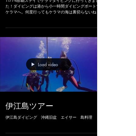
ング！
11/1-4那覇ステイでケラマダイビングに行ってきまし
た！ダイビングは港から小一時間ダイビングボートで
ケラマへ。何度行ってもケラマの海は裏切らないね！
Load video
伊江島ツアー
伊江島ダイビング 沖縄旧盆 エイサー 島料理