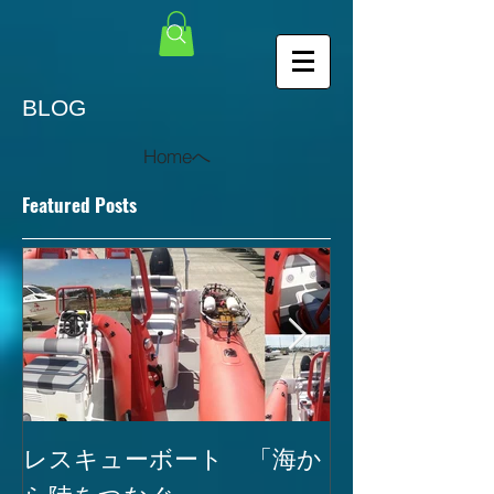
BLOG
Homeへ
Featured Posts
レスキューボート 「海か
SEAREGS
ら陸をつなぐ。」