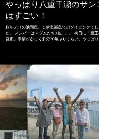
やっぱり八重干瀬のサンゴ
はすごい！
数年ぶりの池間島。＆伊良部島でのダイビングでし
た。 メンバーはマダムたち3名。。。 初日に「魔王の
宮殿」事情があって多分20年ぶりくらい。やっぱり面
白い！また行かねば！ 2日目に八重干瀬へ。ここのサ
ンゴはやっぱりスゴイ！...