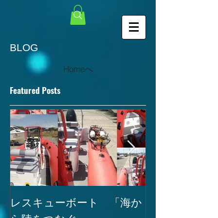
BLOG
Homeへ
Featured Posts
レスキューボート 「海か
SEAREGS
ら陸をつなぐ。」