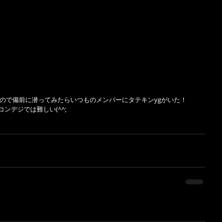
たので備前に潜ってみたらいつものメンバーにタテキンygがいた！
ンデジでは難しい(^^;