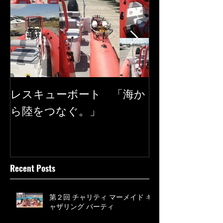
レスキューボート 「海か
SEAREGS
ら陸をつなぐ。」
Recent Posts
第２回 チャリティ マーメイド ギ
ャザリング パーティ