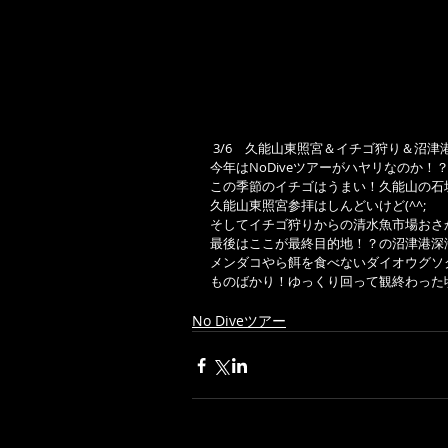
 3/6　久能山東照宮＆イチゴ狩り＆沼
今年はNoDiveツアーがハヤリなのか！
この季節のイチゴはうまい！久能山の石
久能山東照宮参拝はしんどいけど(^^;
そしてイチゴ狩りからの清水魚市場おさ
最後はここが最終目的地！？の沼津港深
メンダコやら餌を食べないダイオウグソ
ものばかり！ゆっくり回って観終わった
No Diveツアー