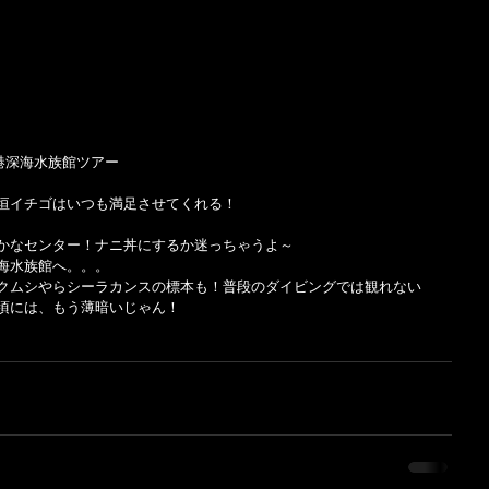
津港深海水族館ツアー
？
垣イチゴはいつも満足させてくれる！
かなセンター！ナニ丼にするか迷っちゃうよ～
海水族館へ。。。
クムシやらシーラカンスの標本も！普段のダイビングでは観れない
頃には、もう薄暗いじゃん！