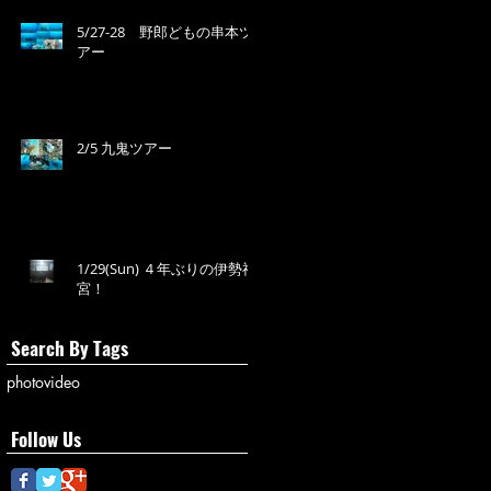
5/27-28 野郎どもの串本ツ
アー
2/5 九鬼ツアー
1/29(Sun) ４年ぶりの伊勢神
宮！
Search By Tags
photo
video
Follow Us