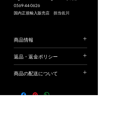
0569-44-0626
国内正規輸入販売店 担当佐川
商品情報
ADULT LARGE 足長267㎜
返品・返金ポリシー
ADULT MEDIUM 足長254㎜
ADULT SMALL 足長242㎜
返品または交換をご希望の場合は、到
KIDS MEDIUM 足長228㎜
商品の配送について
着後1週間以内にご連絡ください。
上記、素足サイズとなります。足幅、
尚、未使用で再販が可能な状態でのみ
甲長により前後5～10㎜程度の適用と
送料：全国一律2000円（沖縄3000
返品及び交換をお受けいたします。そ
なります。
円）
の場合、送料はお客様負担となります
160サイズ、2個まで同一梱包可。
ことをご承知おきください。
スクール
・
スクーバダイビング
・
フリーダイビング
・
マーメイドスイム
​・
SCRホライゾン