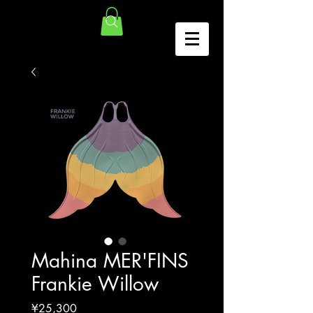
Mahina MER'FINS
Frankie Willow
価
¥25,300