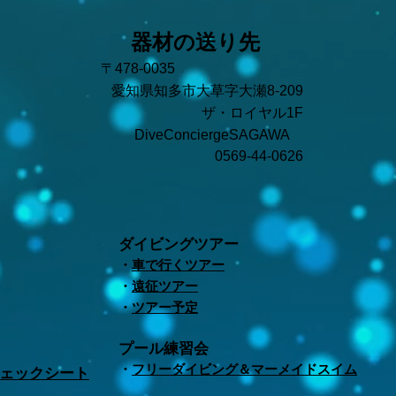
器材の送り先
〒478-0035
愛知県知多市大草字大瀬8-209
ザ・ロイヤル1F
DiveConciergeSAGAWA
0569-44-0626
ダイビングツアー
・
車で行くツアー
・
遠征ツアー
・
ツアー予定
プール練習会
・
フリーダイビング＆マーメイドスイム
チェックシート