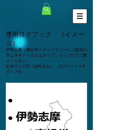
専用ログブック （イメー
ジ）
伊勢志摩・東紀州スタンプラリーにご参加の
方は当サイトまたはダイブショップにてご購
入ください。
定価￥1,100（送料込み） ログシート２4
ダイブ分