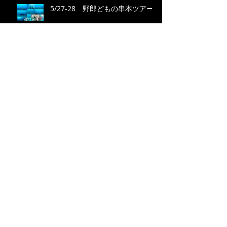
5/27-28 野郎どもの串本ツアー
2/5 九鬼ツアー
1/29(Sun) ４年ぶりの伊勢神宮！
Search By Tags
photo
video
Follow Us