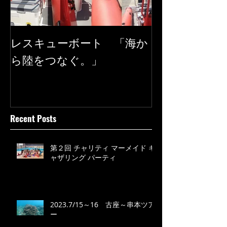
レスキューボート 「海か
SEAREGS
ら陸をつなぐ。」
Recent Posts
第２回 チャリティ マーメイド ギ
ャザリング パーティ
2023.7/15～16 古座～串本ツア
ー