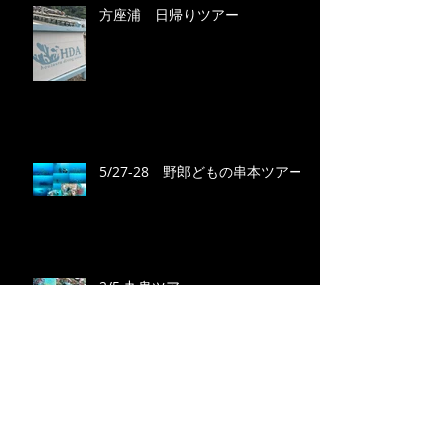
方座浦 日帰りツアー
5/27-28 野郎どもの串本ツアー
2/5 九鬼ツアー
1/29(Sun) ４年ぶりの伊勢神宮！