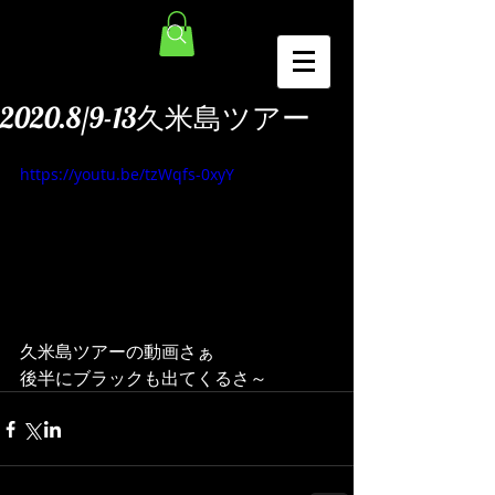
2020.8/9-13久米島ツアー
https://youtu.be/tzWqfs-0xyY
久米島ツアーの動画さぁ
後半にブラックも出てくるさ～