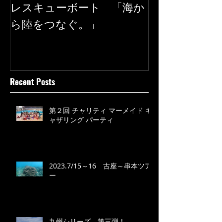
レスキューボート 「海か
SEAREGS
ら陸をつなぐ。」
Recent Posts
第２回 チャリティ マーメイド ギ
ャザリング パーティ
2023.7/15～16 古座～串本ツア
ー
九州シリーズ 第三弾！