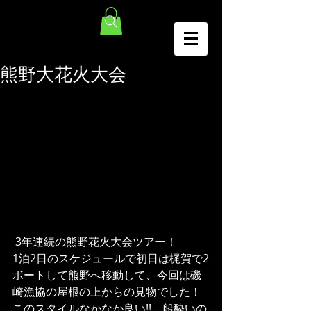
熊野大花火大会
 3年連続の熊野花火大会ツアー！
1泊2日のスケジュールで初日は梶賀で2
ボートして熊野へ移動して、今回は磯
崎漁協の屋根の上からの見物でした！
このスタイルなかなか良い!!　船酔いの