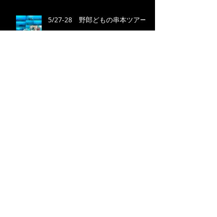
5/27-28 野郎どもの串本ツアー
2/5 九鬼ツアー
1/29(Sun) ４年ぶりの伊勢神宮！
Search By Tags
photo
video
Follow Us