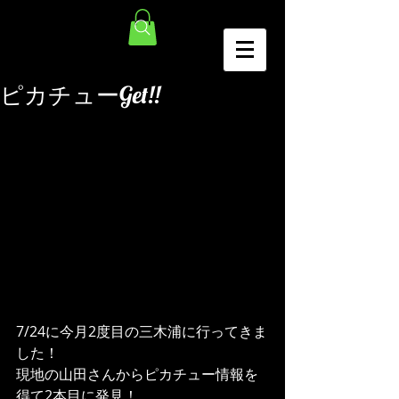
ピカチューGet!!
7/24に今月2度目の三木浦に行ってきま
した！
現地の山田さんからピカチュー情報を
得て2本目に発見！