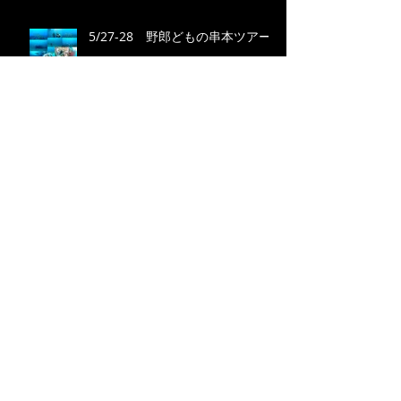
5/27-28 野郎どもの串本ツアー
2/5 九鬼ツアー
1/29(Sun) ４年ぶりの伊勢神宮！
Search By Tags
photo
video
Follow Us