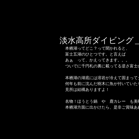
淡水高所ダイビング
本栖湖ってどこ？って聞かれると、 
富士五湖のひとつです。と言えば　 
あぁ　って、かえってきます。。。 
ついでに千円札の裏に載ってる逆さ富士
本栖湖の湖底には溶岩が冷えて固まって
何年も前に沈んだ樹木に魚が付いていた
見所は結構ありますよ！ 
名物！ほうとう鍋　や　鹿カレー　も美
本栖湖方面に出かけたら、是非ご賞味あれ