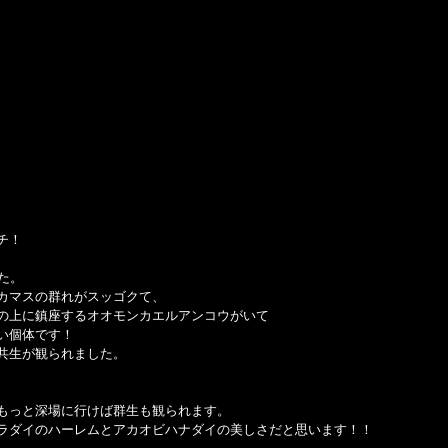
チ！
た。
カマスの群れがスッゴクて、
の上に鎮座するオオモンカエルアンコウがいて
い個体です！
共生が観られました。
もっと深場に行けば群生も観られます。
ラダイのハーレムとアカオビハナダイの美しさだと思います！！