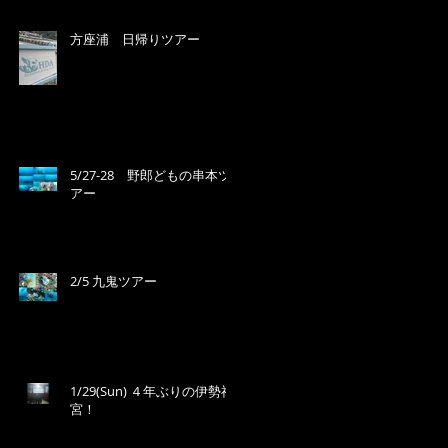
方座浦 日帰りツアー
5/27-28 野郎どもの串本ツ
アー
2/5 九鬼ツアー
1/29(Sun) ４年ぶりの伊勢神
宮！