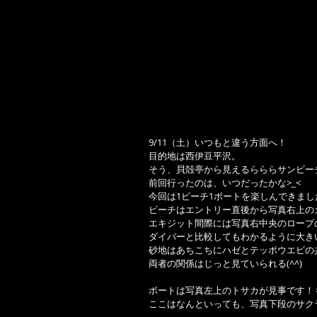
9/11（土）いつもと違う方面へ！
目的地は西伊豆平沢。
そう、貝殻亭から見えるらららサンビー
前回行ったのは、いつだったかな>_<
今回は1ビーチ1ボートを楽しんできまし
ビーチはエントリー直後から写真右上の
エキジット間際には写真右中央のロープ
ダイバーと比較してもわかるように大き
砂地はあちこちにハゼとテッポウエビの
両者の関係はじっと見ていられる(^^)
ボートは写真左上のトサカが見事です！
ここはなんといっても、写真下段のサク