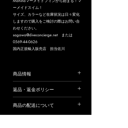
Mahinaマーメイドフィンから始まる！マ
ーメイドスイム！
サイズ、カラーなど在庫状況は日々変化
しますので購入をご検討の際はお問い合
わせください。
sagawa@diveconcierge.net または
0569-44-0626
国内正規輸入販売店 担当佐川
商品情報
ADULT LARGE 足長267㎜
返品・返金ポリシー
ADULT MEDIUM 足長254㎜
ADULT SMALL 足長242㎜
返品または交換をご希望の場合は、到
KIDS MEDIUM 足長228㎜
商品の配送について
着後1週間以内にご連絡ください。
上記、素足サイズとなります。足幅、
尚、未使用で再販が可能な状態でのみ
甲長により前後5～10㎜程度の適用と
送料：全国一律2060円
返品及び交換をお受けいたします。そ
なります。
160サイズ、ゆうパック、2個まで同
の場合、送料はお客様負担となります
一梱包可。